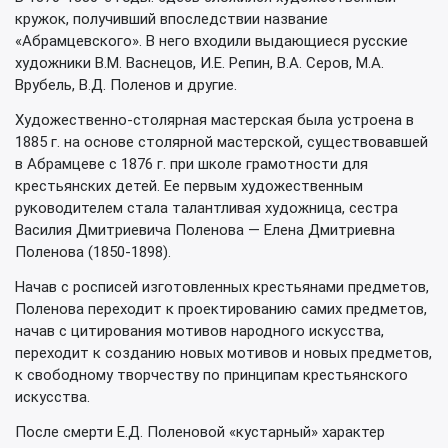
кружок, получивший впоследствии название
«Абрамцевского». В него входили выдающиеся русские
художники В.М. Васнецов, И.Е. Репин, В.А. Серов, М.А.
Врубель, В.Д. Поленов и другие.
Художественно-столярная мастерская была устроена в
1885 г. на основе столярной мастерской, существовавшей
в Абрамцеве с 1876 г. при школе грамотности для
крестьянских детей. Ее первым художественным
руководителем стала талантливая художница, сестра
Василия Дмитриевича Поленова — Елена Дмитриевна
Поленова (1850-1898).
Начав с росписей изготовленных крестьянами предметов,
Поленова переходит к проектированию самих предметов,
начав с цитирования мотивов народного искусства,
переходит к созданию новых мотивов и новых предметов,
к свободному творчеству по принципам крестьянского
искусства.
После смерти Е.Д. Поленовой «кустарный» характер