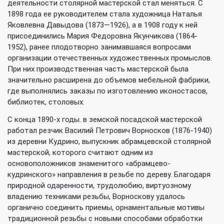
деятельности столярной мастерской стал меняться. С
1898 года ее руководителем стала художница Наталья
Яковлевна Давыдова (1873—1926), а в 1908 году к ней
присоединились Мария Федоровна Якунчикова (1864-
1952), ранее плодотворно занимавшаяся вопросами
организации отечественных художественных промыслов.
При них производственная часть мастерской была
значительно расширена до объемов мебельной фабрики,
где выполнялись заказы по изготовлению иконостасов,
библиотек, столовых.
С конца 1890-х годы. в земской посадской мастерской
работал резчик Василий Петрович Ворносков (1876-1940)
из деревни Кудрино, выпускник абрамцевской столярной
мастерской, которого считают одним из
основоположников знаменитого «абрамцево-
кудринского» направления в резьбе по дереву. Благодаря
природной одаренности, трудолюбию, виртуозному
владению техниками резьбы, Ворноскову удалось
органично соединить приемы, орнаментальные мотивы
традиционной резьбы с новыми способами обработки