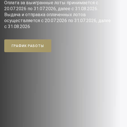
Оплата за выигранные лоты принимается с
Живописные шедевры и редкости
20.07.2026 по 31.07.2026, далее с 31.08.2026.
декоративно-прикладного искусства на
Выдача и отправка оплаченных лотов
аукционах "Альтерс".
осуществляется с 20.07.2026 по 31.07.2026, далее
с 31.08.2026
О НАС
ПРЕДЛОЖИТЬ ПРЕДМЕТ
ГРАФИК РАБОТЫ