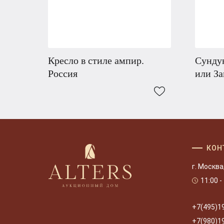
Кресло в стиле ампир.
Сунду
Россия
или За
КОН
г. Москва
11:00 -
+7(495)1
+7(980)1