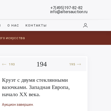
+7(495)197-82-82
info@altersauction.ru
И
О НАС
КОНТАКТЫ
ого искусства
194
193
195
Круэт с двумя стеклянными
вазочками. Западная Европа,
начало XX века.
Аукцион завершен.