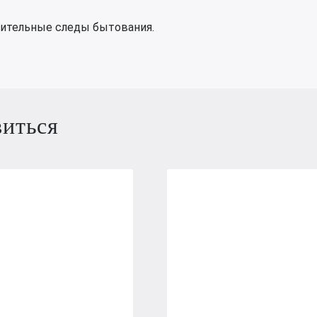
чительные следы бытования.
виться