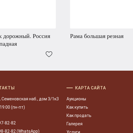
к дорожный. Россия
Рама большая резная
падная
ТАКТЫ
КАРТА САЙТА
, Семеновская наб., дом 3/1к3
Аукционы
 19:00 (пн-пт)
Как купить
Как продать
97-82-82
Галерея
98-82-82 (WhatsApp)
Услуги