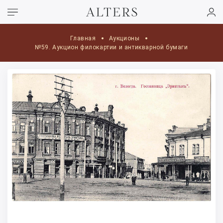
Главная
Аукционы
№59. Аукцион филокартии и антикварной бумаги