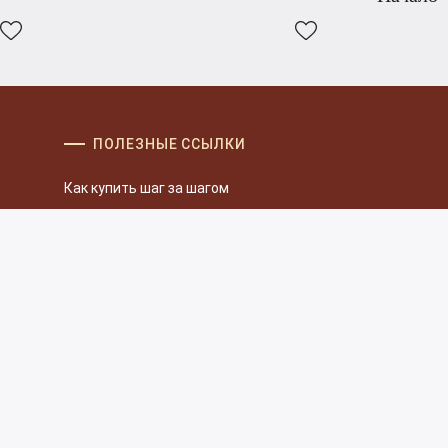
ПОЛЕЗНЫЕ ССЫЛКИ
Как купить шаг за шагом
Оплата и доставка
Часто задаваемые вопросы
Политика конфиденциальности
Условия использования сайта
Согласие на обработку персональных
данных
Правила проведения торгов
Инвестиции