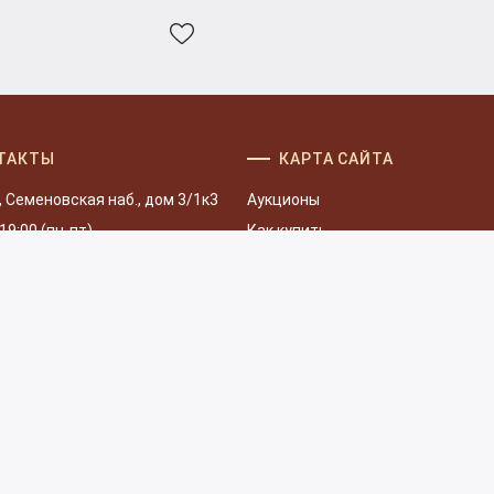
ТАКТЫ
КАРТА САЙТА
, Семеновская наб., дом 3/1к3
Аукционы
 19:00 (пн-пт)
Как купить
Как продать
97-82-82
Галерея
98-82-82 (WhatsApp)
Услуги
rsauction.ru
О нас
Наш блог
Новости