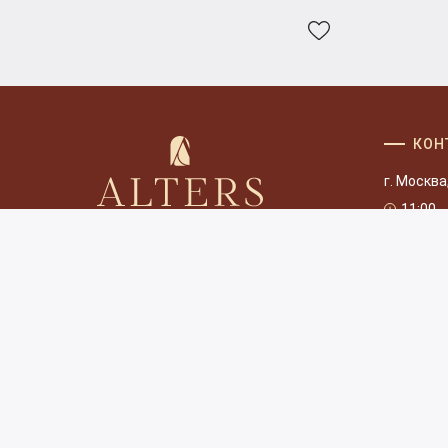
КОН
г. Москва
11:00 -
+7(495)1
+7(980)1
info@alte