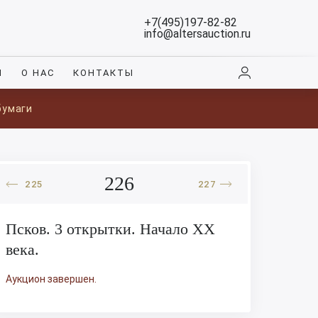
+7(495)197-82-82
info@altersauction.ru
И
О НАС
КОНТАКТЫ
бумаги
226
225
227
Псков. 3 открытки. Начало XX
века.
Аукцион завершен.