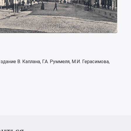
дание В. Каплана, Г.А. Руммеля, М.И. Герасимова,
виться