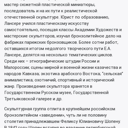
мастер сюжетной пластической миниатюры,
последователь и на их пути к реалистической
отечественной скульптуре. Юрист по образованию,
Лансере учился пластическому искусству
самостоятельно, посещая классы Академии Художеств и
мастерские скульпторов, изучал бронзолитейное дело на
фабриках парижских бронзовщиков. Более сотни работ,
оставшихся итогом недолгого творческого пути Е.А.
Лансере, делятся на несколько тематических циклов.
Среди них – этнографические штудии России и
Малороссии; сцены мирной и военной жизни казачества и
народов Кавказа; экзотика арабского Востока; “сельская”
анималистика; охотничий, спортивный и исторический
жанр. Произведения скульптора хранятся в
Государственном Русском музее, Государственной
Третьяковской галерее и др.
Скульптурная группа отлита в крупнейшем российском
бронзолитейном «заведении», чуть ли не половину
столетия принадлежавшем Феликсу Юлиановичу Шопену.
В 1842 году Шопен вступил во владение петербургской