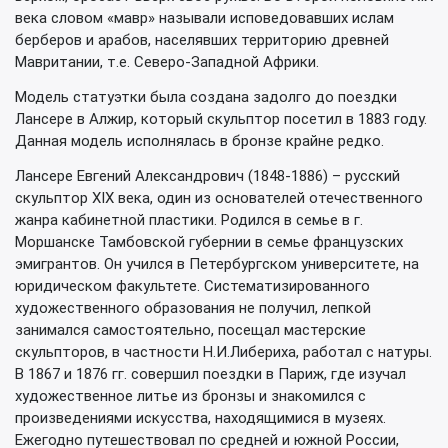
века словом «мавр» называли исповедовавших ислам
берберов и арабов, населявших территорию древней
Мавритании, т.е. Северо-Западной Африки.
Модель статуэтки была создана задолго до поездки
Лансере в Алжир, который скульптор посетил в 1883 году.
Данная модель исполнялась в бронзе крайне редко.
Лансере Евгений Александрович (1848-1886) – русский
скульптор XIX века, один из основателей отечественного
жанра кабинетной пластики. Родился в семье в г.
Моршанске Тамбовской губернии в семье французских
эмигрантов. Он учился в Петербургском университете, на
юридическом факультете. Систематизированного
художественного образования не получил, лепкой
занимался самостоятельно, посещал мастерские
скульпторов, в частности Н.И.Либериха, работал с натуры.
В 1867 и 1876 гг. совершил поездки в Париж, где изучал
художественное литье из бронзы и знакомился с
произведениями искусства, находящимися в музеях.
Ежегодно путешествовал по средней и южной России,