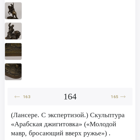
164
163
165
(Лансере. С экспертизой.) Скульптура
«Арабская джигитовка» («Молодой
мавр, бросающий вверх ружье») .