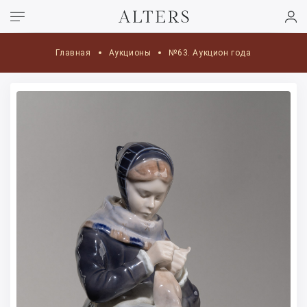
Главная
Аукционы
№63. Аукцион года