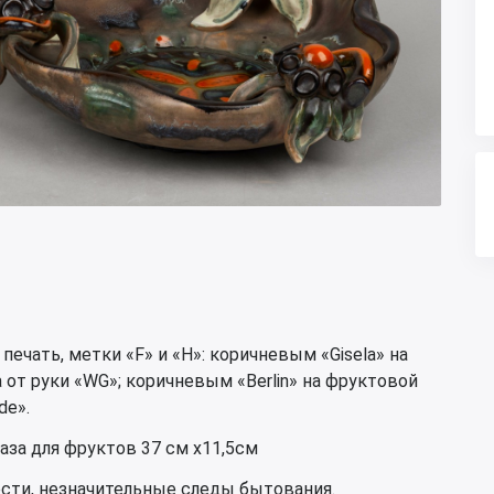
ечать, метки «F» и «H»: коричневым «Gisela» на
 от руки «WG»; коричневым «Berlin» на фруктовой
de».
аза для фруктов 37 см х11,5см
ости, незначительные следы бытования.