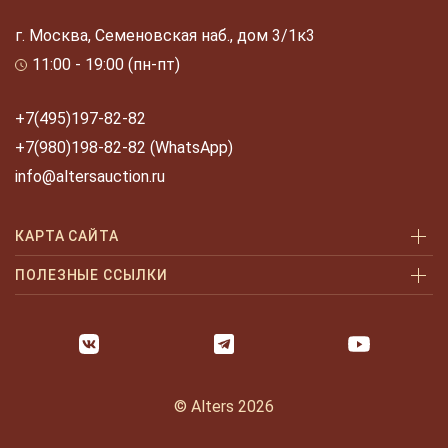
г. Москва, Семеновская наб., дом 3/1к3
11:00 - 19:00 (пн-пт)
+7(495)197-82-82
+7(980)198-82-82 (WhatsApp)
info@altersauction.ru
КАРТА САЙТА
Аукционы
ПОЛЕЗНЫЕ ССЫЛКИ
Как купить
Как купить шаг за шагом
Как продать
Оплата и доставка
Галерея
Часто задаваемые вопросы
© Alters 2026
Услуги
Политика конфиденциальности