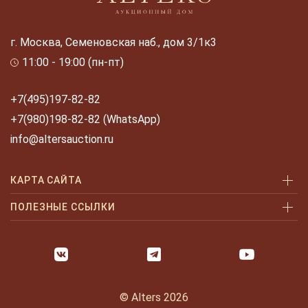
г. Москва, Семеновская наб., дом 3/1к3
11:00 - 19:00 (пн-пт)
+7(495)197-82-82
+7(980)198-82-82 (WhatsApp)
info@altersauction.ru
КАРТА САЙТА
Аукционы
ПОЛЕЗНЫЕ ССЫЛКИ
Как купить
Как купить шаг за шагом
Как продать
Оплата и доставка
Галерея
Часто задаваемые вопросы
© Alters 2026