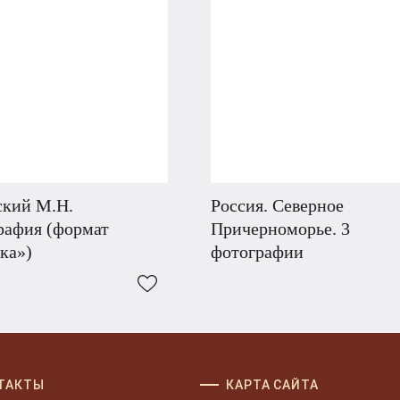
ский М.Н.
Россия. Северное
рафия (формат
Причерноморье. 3
ка»)
фотографии
ТАКТЫ
КАРТА САЙТА