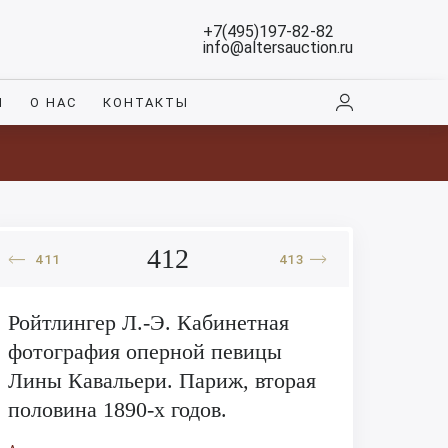
+7(495)197-82-82
info@altersauction.ru
И
О НАС
КОНТАКТЫ
412
411
413
Ройтлингер Л.-Э. Кабинетная
фотография оперной певицы
Лины Кавальери. Париж, вторая
половина 1890-х годов.