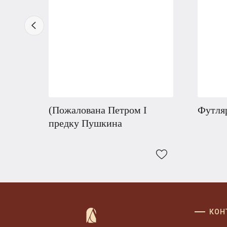
(Пожалована Петром I
Футляр
предку Пушкина
КОН