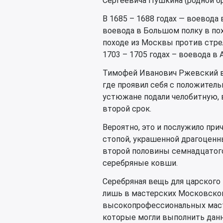
Сергеевича Пушкина (родной бр
В 1685 – 1688 годах — воевода
воевода в Большом полку в пох
походе из Москвы против стрел
1703 – 1705 годах – воевода в 
Тимофей Иванович Ржевский в
где проявил себя с положитель
устюжане подали челобитную, в
второй срок.
Вероятно, это и послужило при
стопой, украшенной драгоценн
второй половины семнадцатог
серебряные ковши.
Серебряная вещь для царского
лишь в мастерских Московског
высокопрофессиональных масте
которые могли выполнить данн