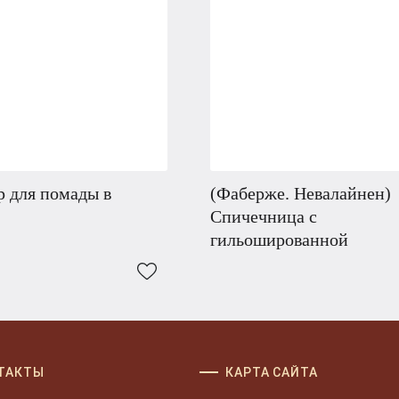
 для помады в
(Фаберже. Невалайнен)
Спичечница с
гильошированной
ТАКТЫ
КАРТА САЙТА