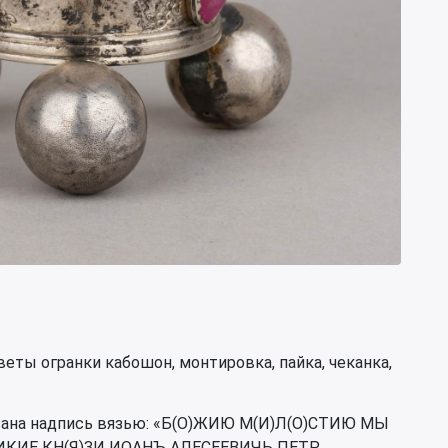
веты огранки кабошон, монтировка, пайка, чеканка,
вана надпись вязью: «Б(О)ЖИЮ М(И)Л(О)СТИЮ МЫ
ЛИКИЕ КН(Я)ЗИ ИОАНЪ АЛЕСЕЕВИЧЬ ПЕТР