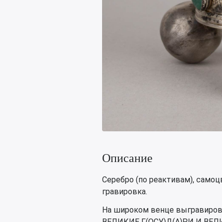
Описание
Серебро (по реактивам), самоц
гравировка.
На широком венце выгравиро
ВЕЛИКИЕ Г(ОСУ)Д(А)РИ И ВЕ