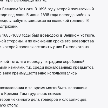
ат прапрапрадеда поэта).
 в Великом Устюге. В 1696 году второй посылочный
оде под Азов. В июне 1698 года воевода войск в
ьцов, взбунтовавшихся на польской границе. В
Астрахани.
 1685-1688 годы был воеводою в Великом Устюге,
ной стороны, и по окончании срока его воеводства
 которой просили оставить у них Ржевского на
чиной того, что воеводу наградили серебряной
ыми камнями, т.к. среди пожалованных предметов
о века преимущественно использовались
 пожалования в то время могла быть исполнена
о Кремля. Там трудилось немало
ров чеканного дела, граверов и словописцев,
ую стопу.