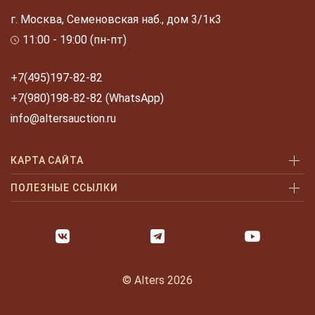
г. Москва, Семеновская наб., дом 3/1к3
11:00 - 19:00 (пн-пт)
+7(495)197-82-82
+7(980)198-82-82 (WhatsApp)
info@altersauction.ru
КАРТА САЙТА
Аукционы
ПОЛЕЗНЫЕ ССЫЛКИ
Как купить
Как купить шаг за шагом
Как продать
Оплата и доставка
Галерея
Часто задаваемые вопросы
© Alters 2026
Услуги
Политика конфиденциальности