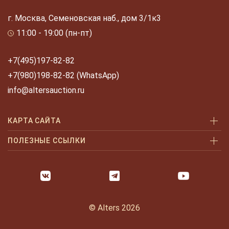
г. Москва, Семеновская наб., дом 3/1к3
11:00 - 19:00 (пн-пт)
+7(495)197-82-82
+7(980)198-82-82 (WhatsApp)
info@altersauction.ru
КАРТА САЙТА
Аукционы
ПОЛЕЗНЫЕ ССЫЛКИ
Как купить
Как купить шаг за шагом
Как продать
Оплата и доставка
Галерея
Часто задаваемые вопросы
© Alters 2026
Услуги
Политика конфиденциальности