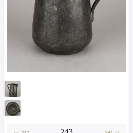
243
242
244