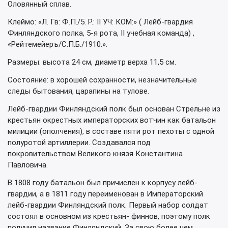
Оловянный сплав.
Клеймо: «Л. Гв: Ф.П./5. Р.: II УЧ: КОМ:» ( Лейб-гвардия
Финляндского полка, 5-я рота, II учебная команда) ,
«Рейтемейеръ/С.П.Б./1910.».
Размеры: высота 24 см, диаметр верха 11,5 см.
Состояние: в хорошей сохранности, незначительные
следы бытования, царапины на тулове.
Лейб-гвардии Финляндский полк был основан Стрельне из
крестьян окрестных императорских вотчин как батальон
милиции (ополчения), в составе пяти рот пехоты с одной
полуротой артиллерии. Создавался под
покровительством Великого князя Константина
Павловича.
В 1808 году батальон был причислен к корпусу лейб-
гвардии, а в 1811 году переименован в Императорский
лейб-гвардии Финляндский полк. Первый набор солдат
состоял в основном из крестьян- финнов, поэтому полк
получил название Финляндский. За свою более чем