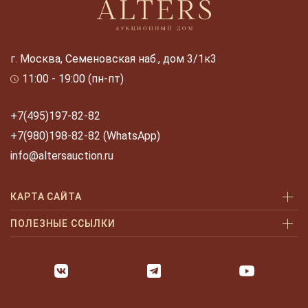
г. Москва, Семеновская наб., дом 3/1к3
11:00 - 19:00 (пн-пт)
+7(495)197-82-82
+7(980)198-82-82 (WhatsApp)
info@altersauction.ru
КАРТА САЙТА
Аукционы
ПОЛЕЗНЫЕ ССЫЛКИ
Как купить
Как купить шаг за шагом
Как продать
Оплата и доставка
Галерея
Часто задаваемые вопросы