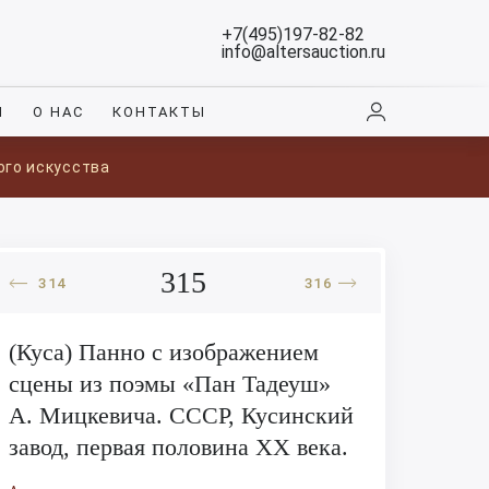
+7(495)197-82-82
info@altersauction.ru
И
О НАС
КОНТАКТЫ
ого искусства
315
314
316
(Куса) Панно с изображением
сцены из поэмы «Пан Тадеуш»
А. Мицкевича. СССР, Кусинский
завод, первая половина XX века.