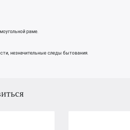
ямоугольной раме.
ости, незначительные следы бытования.
виться