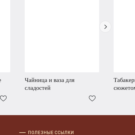
е
Чайница и ваза для
Табакер
сладостей
сюжето
ПОЛЕЗНЫЕ ССЫЛКИ