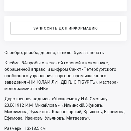
ЗАПРОСИТЬ ДОП.ИНФОРМАЦИЮ
Серебро, резьба; дерево, стекло, бумага, печать.
Клейма: 84 пробы с женской головой в кокошнике,
обращенной вправо, и шифром Санкт-Петербургского
пробирного управления, торгово-промышленного
заведения «НИКОЛАЙ ЛИНДЕНЪ С.П.БУРГЪ», мастера-
монограммиста «НК».
Дарственная надпись: «Уважаемому И.А. Смолину
23.IX.1912 И.М. Михайловъ», «Ильинскiй, Жуковъ,
Максимова, Чумаковъ, Красногорскiй, Крыловъ, Ефремова,
Ефимова, Ивановъ, Ульяновъ, Матвеевъ».
Размеры: 13х18,5 см.