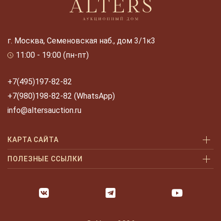
г. Москва, Семеновская наб., дом 3/1к3
11:00 - 19:00 (пн-пт)
+7(495)197-82-82
+7(980)198-82-82 (WhatsApp)
info@altersauction.ru
КАРТА САЙТА
Аукционы
ПОЛЕЗНЫЕ ССЫЛКИ
Как купить
Как купить шаг за шагом
Как продать
Оплата и доставка
Галерея
Часто задаваемые вопросы