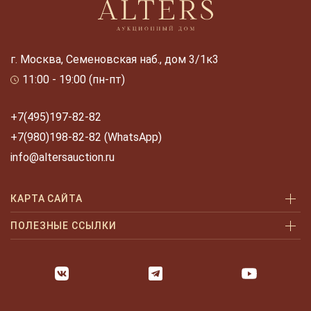
г. Москва, Семеновская наб., дом 3/1к3
11:00 - 19:00 (пн-пт)
+7(495)197-82-82
+7(980)198-82-82 (WhatsApp)
info@altersauction.ru
КАРТА САЙТА
Аукционы
ПОЛЕЗНЫЕ ССЫЛКИ
Как купить
Как купить шаг за шагом
Как продать
Оплата и доставка
Галерея
Часто задаваемые вопросы