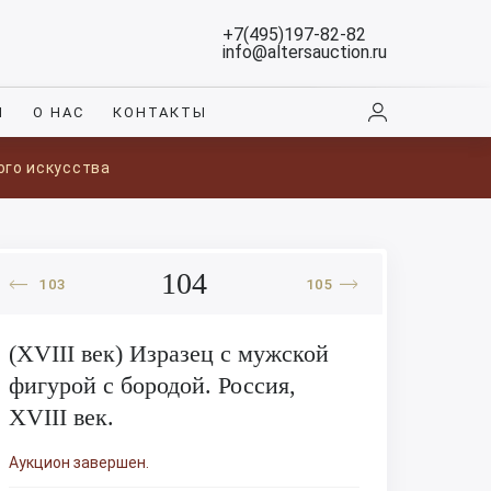
+7(495)197-82-82
info@altersauction.ru
И
О НАС
КОНТАКТЫ
ого искусства
104
103
105
(XVIII век) Изразец с мужской
фигурой с бородой. Россия,
XVIII век.
Аукцион завершен.