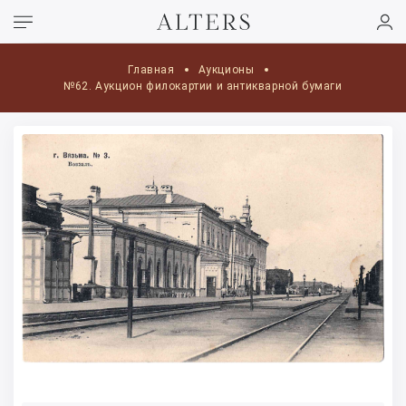
Главная
Аукционы
№62. Аукцион филокартии и антикварной бумаги