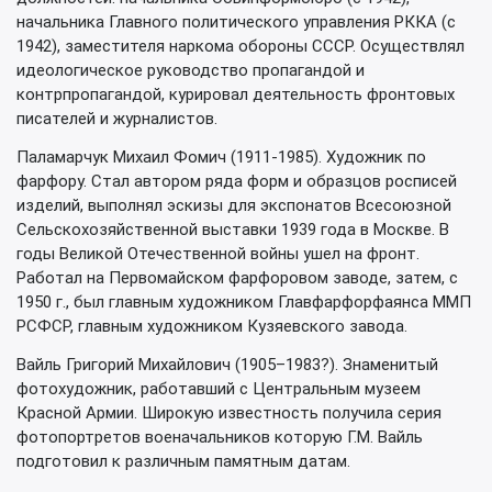
начальника Главного политического управления РККА (с
1942), заместителя наркома обороны СССР. Осуществлял
идеологическое руководство пропагандой и
контрпропагандой, курировал деятельность фронтовых
писателей и журналистов.
Паламарчук Михаил Фомич (1911-1985). Художник по
фарфору. Стал автором ряда форм и образцов росписей
изделий, выполнял эскизы для экспонатов Всесоюзной
Сельскохозяйственной выставки 1939 года в Москве. В
годы Великой Отечественной войны ушел на фронт.
Работал на Первомайском фарфоровом заводе, затем, с
1950 г., был главным художником Главфарфорфаянса ММП
РСФСР, главным художником Кузяевского завода.
Вайль Григорий Михайлович (1905–1983?). Знаменитый
фотохудожник, работавший с Центральным музеем
Красной Армии. Широкую известность получила серия
фотопортретов военачальников которую Г.М. Вайль
подготовил к различным памятным датам.