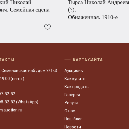
ский Николай
Тырса Николай Андреев
ич. Семейная сцена
(?).
Обнаженная. 1910-е
ТАКТЫ
КАРТА САЙТА
, Семеновская наб., дом 3/1к3
Аукционы
 19:00 (пн-пт)
Как купить
Как продать
97-82-82
Галерея
98-82-82 (WhatsApp)
Услуги
rsauction.ru
О нас
Наш блог
Новости