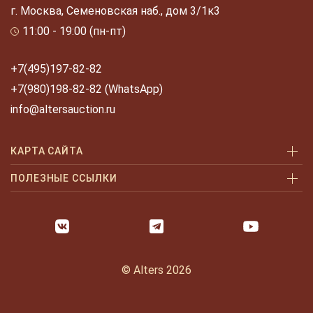
г. Москва, Семеновская наб., дом 3/1к3
11:00 - 19:00 (пн-пт)
+7(495)197-82-82
+7(980)198-82-82 (WhatsApp)
info@altersauction.ru
КАРТА САЙТА
Аукционы
ПОЛЕЗНЫЕ ССЫЛКИ
Как купить
Как купить шаг за шагом
Как продать
Оплата и доставка
Галерея
Часто задаваемые вопросы
© Alters 2026
Услуги
Политика конфиденциальности
О нас