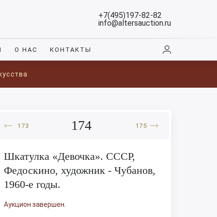
+7(495)197-82-82
info@altersauction.ru
И
О НАС
КОНТАКТЫ
кусства
174
173
175
Шкатулка «Девочка». СССР,
Федоскино, художник - Чубанов,
1960-е годы.
Аукцион завершен.