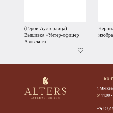
(Герои Аустерлица)
Черни
Вышивка «Унтер-офицер
изобр
Азовского
КОН
г. Москва
11:00 -
+7(495)1