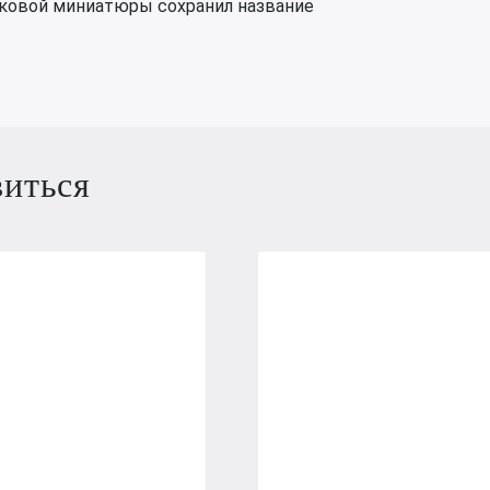
аковой миниатюры сохранил название
виться