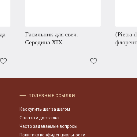
да
Гасильник для свеч.
(Pietra 
Середина XIX
флорен
ПОЛЕЗНЫЕ ССЫЛКИ
Как купить шаг за шагом
Оплата и доставка
Часто задаваемые вопросы
Политика конфиденциальности