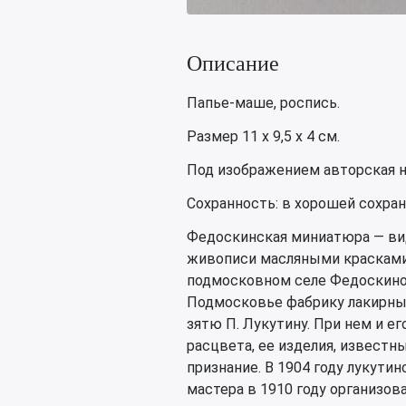
Описание
Папье-маше, роспись.
Размер 11 х 9,5 х 4 см.
Под изображением авторская н
Сохранность: в хорошей сохран
Федоскинская миниатюра — ви
живописи масляными красками 
подмосковном селе Федоскино. 
Подмосковье фабрику лакирных 
зятю П. Лукутину. При нем и е
расцвета, ее изделия, известн
признание. В 1904 году лукути
мастера в 1910 году организов