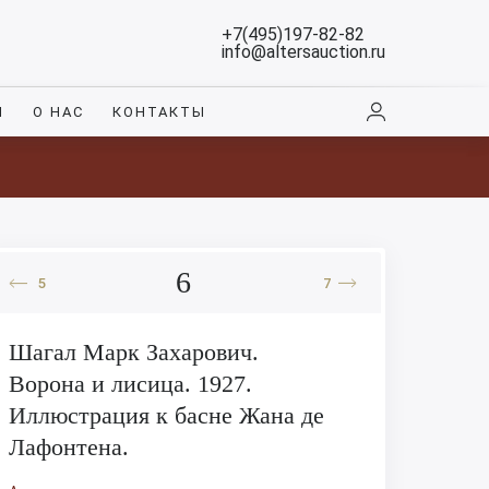
+7(495)197-82-82
info@altersauction.ru
И
О НАС
КОНТАКТЫ
6
5
7
Шагал Марк Захарович.
Ворона и лисица. 1927.
Иллюстрация к басне Жана де
Лафонтена.