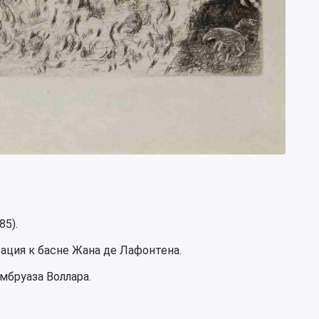
85).
рация к басне Жана де Лафонтена.
мбруаза Воллара.