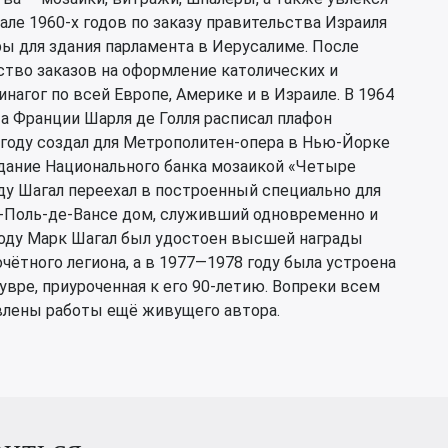
але 1960-х годов по заказу правительства Израиля
ы для здания парламента в Иерусалиме. После
ство заказов на оформление католических и
нагог по всей Европе, Америке и в Израиле. В 1964
та Франции Шарля де Голля расписал плафон
 году создал для Метрополитен-опера в Нью-Йорке
 здание Национального банка мозаикой «Четыре
году Шагал переехал в построенный специально для
-Поль-де-Вансе дом, служивший одновременно и
 году Марк Шагал был удостоен высшей награды
ётного легиона, а в 1977—1978 году была устроена
вре, приуроченная к его 90-летию. Вопреки всем
влены работы ещё живущего автора.