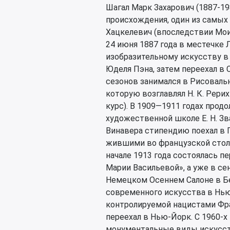
Шагал Марк Захарович (1887-19
происхождения, один из самых
Хацкелевич (впоследствии Мои
24 июня 1887 года в местечке Л
изобразительному искусству 
Юделя Пэна, затем переехал в 
сезонов занимался в Рисоваль
которую возглавлял Н. К. Рерих
курс). В 1909—1911 годах продо
художественной школе Е. Н. Зв
Винавера стипендию поехал в П
жившими во французской стол
начале 1913 года состоялась п
Марии Васильевой», а уже в с
Немецком Осеннем Салоне в Бе
современного искусства в Нью
контролируемой нацистами Фран
переехал в Нью-Йорк. С 1960-х
монументальные виды искусств