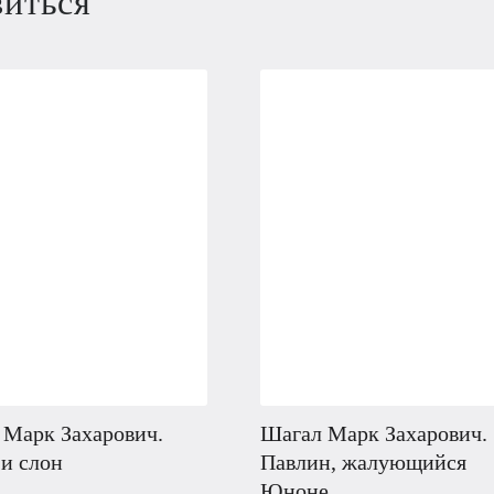
виться
 Марк Захарович.
Шагал Марк Захарович.
и слон
Павлин, жалующийся
Юноне