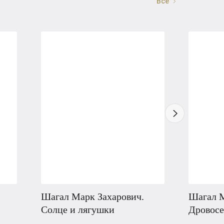
Все
Шагал Марк Захарович.
Шагал М
Солце и лягушки
Дровосе