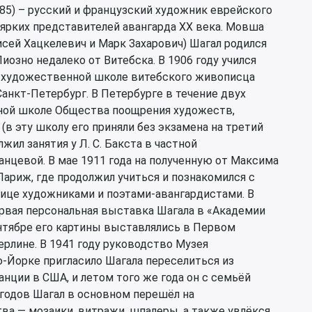
85) – русский и французский художник еврейского
 ярких представителей авангарда ХХ века. Мовша
сей Хацкелевич и Марк Захарович) Шагал родился
иозно недалеко от Витебска. В 1906 году учился
в художественной школе витебского живописца
Санкт-Петербург. В Петербурге в течение двух
ной школе Общества поощрения художеств,
 (в эту школу его приняли без экзамена на третий
лжил занятия у Л. С. Бакста в частной
анцевой. В мае 1911 года на полученную от Максима
ариж, где продолжил учиться и познакомился с
ице художниками и поэтами-авангардистами. В
ервая персональная выставка Шагала в «Академии
ентябре его картины выставлялись в Первом
рлине. В 1941 году руководство Музея
-Йорке пригласило Шагала переселиться из
ции в США, и летом того же года он с семьёй
 годов Шагал в основном перешёл на
а — мозаики, витражи, шпалеры, а также увлёкся