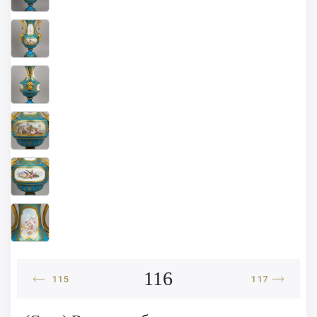
116
115
117