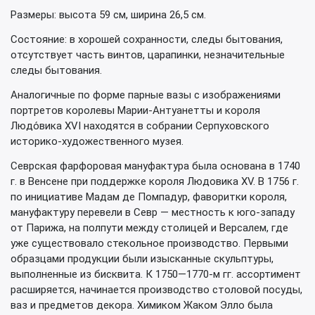
Размеры: высота 59 см, ширина 26,5 см.
Состояние: в хорошей сохранности, следы бытования,
отсутствует часть винтов, царапинки, незначительные
следы бытования.
Аналогичные по форме парные вазы с изображениями
портретов королевы Марии-Антуанетты и короля
Людо́вика XVI находятся в собрании Серпуховского
историко-художественного музея.
Севрская фарфоровая мануфактура была основана в 1740
г. в Венсене при поддержке короля Людовика XV. В 1756 г.
по инициативе Мадам де Помпадур, фаворитки короля,
мануфактуру перевели в Севр — местность к юго-западу
от Парижа, на полпути между столицей и Версалем, где
уже существовало стекольное производство. Первыми
образцами продукции были изысканные скульптуры,
выполненные из бисквита. К 1750—1770-м гг. ассортимент
расширяется, начинается производство столовой посуды,
ваз и предметов декора. Химиком Жаком Элло была