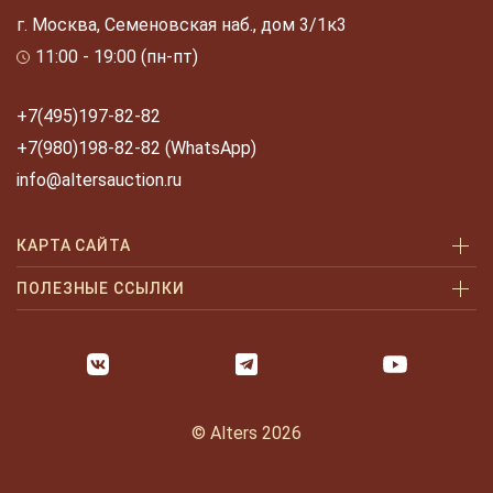
г. Москва, Семеновская наб., дом 3/1к3
11:00 - 19:00 (пн-пт)
+7(495)197-82-82
+7(980)198-82-82 (WhatsApp)
info@altersauction.ru
КАРТА САЙТА
Аукционы
ПОЛЕЗНЫЕ ССЫЛКИ
Как купить
Как купить шаг за шагом
Как продать
Оплата и доставка
Галерея
Часто задаваемые вопросы
© Alters 2026
Услуги
Политика конфиденциальности