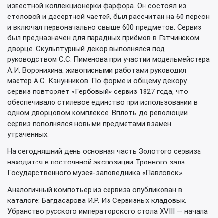
известной коллекционерки фарфора. Он состоял из
столовой и десертной частей, был рассчитан на 60 персон
и включал первоначально свыше 600 предметов. Сервиз
был предназначен для парадных приёмов в Гатчинском
дворце. Скульптурный декор выполнялся под
руководством С.С. Пименова при участии модельмейстера
А.И. Воронихина, живописными работами руководил
мастер А.С. Канунников. По форме и общему декору
сервиз повторяет «Гербовый» сервиз 1827 года, что
обеспечивало стилевое единство при использовании в
одном дворцовом комплексе. Вплоть до революции
сервиз пополнялся новыми предметами взамен
утраченных.
На сегодняшний день основная часть Золотого сервиза
находится в постоянной экспозиции Тронного зала
Государственного музея-заповедника «Павловск».
Аналогичный компотьер из сервиза опубликован в
каталоге: Багдасарова И.Р. Из Сервизных кладовых.
Убранство русского императорского стола XVIII — начала