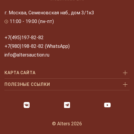
г. Москва, Семеновская наб., дом 3/1к3
11:00 - 19:00 (пн-пт)
+7(495)197-82-82
+7(980)198-82-82 (WhatsApp)
info@altersauction.ru
КАРТА САЙТА
Аукционы
ПОЛЕЗНЫЕ ССЫЛКИ
Как купить
Как купить шаг за шагом
Как продать
Оплата и доставка
Галерея
Часто задаваемые вопросы
© Alters 2026
Услуги
Политика конфиденциальности