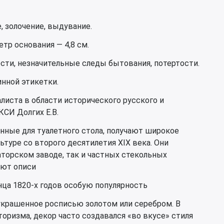
, золочение, выдувание.
тр основания — 4,8 см.
сти, незначительные следы бытования, потертости.
нной этикетки.
листа в области исторического русского и
КСИ Долгих Е.В.
нные для туалетного стола, получают широкое
ьтуре со второго десятилетия XIX века. Они
торском заводе, так и частных стекольных
уют описи
нца 1820-х годов особую популярность
украшенное росписью золотом или серебром. В
торизма, декор часто создавался «во вкусе» стиля