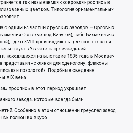
траняется так называемая «ковровая» роспись в
илизованных цветков. Типология орнаментальных
озволяет
а с одним из частных русских заводов — Орловых
в в имении Орловых под Калугой), либо Бахметевых
зой), где с XVIII производилось цветное стекло и
етельствует «Указатель произведений
, находящихся на выставке 1835 года в Москве»
ева представил «склянки для одеколону.. флаконы
описью и позолотой». Подобные сведения
ы XIX века.
ая» проспись в этот период украшает
янного завода, которые всегда были
иятий. Особенно в этом отношении преуспел завод
н выполнен во вкусе