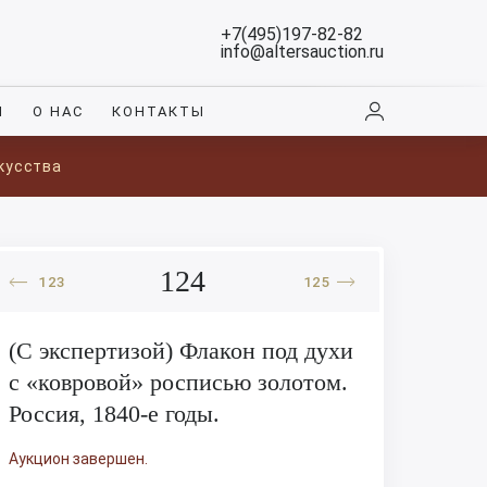
+7(495)197-82-82
info@altersauction.ru
И
О НАС
КОНТАКТЫ
кусства
124
123
125
(С экспертизой) Флакон под духи
с «ковровой» росписью золотом.
Россия, 1840-е годы.
Аукцион завершен.