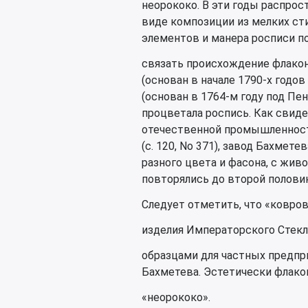
неорококо. В эти годы распрос
виде композиции из мелких ст
элементов и манера росписи п
связать происхождение флакон
(основан в начале 1790-х годо
(основан в 1764-м году под Пен
процветала роспись. Как свид
отечественной промышленности
(с. 120, No 371), завод Бахмет
разного цвета и фасона, с жив
повторялись до второй половин
Следует отметить, что «ковров
изделия Императорского Стекл
образцами для частных предпр
Бахметева. Эстетически флако
«неорококо».