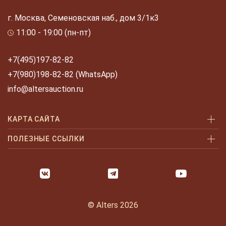
г. Москва, Семеновская наб., дом 3/1к3
11:00 - 19:00 (пн-пт)
+7(495)197-82-82
+7(980)198-82-82 (WhatsApp)
info@altersauction.ru
КАРТА САЙТА
Аукционы
ПОЛЕЗНЫЕ ССЫЛКИ
Как купить
Как купить шаг за шагом
Как продать
Оплата и доставка
Галерея
Часто задаваемые вопросы
© Alters 2026
Услуги
Политика конфиденциальности