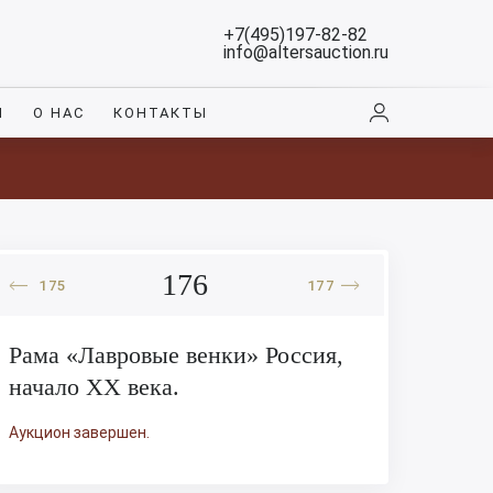
+7(495)197-82-82
info@altersauction.ru
И
О НАС
КОНТАКТЫ
176
175
177
Рама «Лавровые венки» Россия,
начало XX века.
Аукцион завершен.