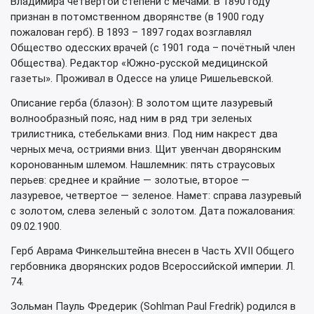
Владимира четвёртой степени с мечами. В 1890 году
признан в потомственном дворянстве (в 1900 году
пожалован герб). В 1893 – 1897 годах возглавлял
Общество одесских врачей (с 1901 года – почётный член
Общества). Редактор «Южно-русской медицинской
газеты». Проживал в Одессе на улице Ришельевской.
Описание герба (блазон): В золотом щите лазуревый
волнообразный пояс, над ним в ряд три зеленых
трилистника, стебельками вниз. Под ним накрест два
черных меча, остриями вниз. Щит увенчан дворянским
коронованным шлемом. Нашлемник: пять страусовых
перьев: среднее и крайние — золотые, второе —
лазуревое, четвертое — зеленое. Намет: справа лазуревый
с золотом, слева зеленый с золотом. Дата пожалования:
09.02.1900.
Герб Аврама Финкельштейна внесен в Часть XVII Общего
гербовника дворянских родов Всероссийской империи. Л.
74.
Зольман Пауль Фредерик (Sohlman Paul Fredrik) родился в