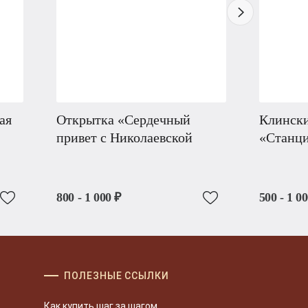
ая
Открытка «Сердечный
Клински
привет с Николаевской
«Станци
800 - 1 000 ₽
500 - 1 0
ПОЛЕЗНЫЕ ССЫЛКИ
Как купить шаг за шагом