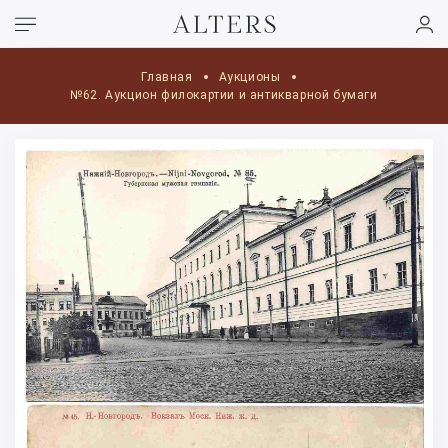
Главная
Аукционы
№62. Аукцион филокартии и антикварной бумаги