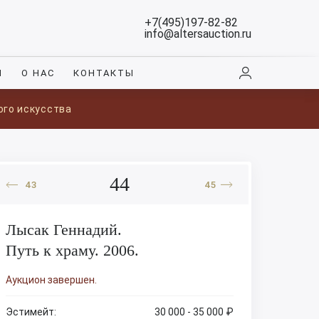
+7(495)197-82-82
info@altersauction.ru
И
О НАС
КОНТАКТЫ
ого искусства
44
43
45
Лысак Геннадий.
Путь к храму. 2006.
Аукцион завершен.
Эстимейт:
30 000 - 35 000 ₽