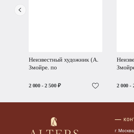
Неизвестный художник (А.
Неизве
Змойре. по
Змойре
2 000 - 2 500 ₽
2 000 - 
КОН
г. Москва