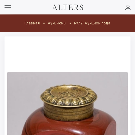
Главная
Аукционы
№72. Аукцион года