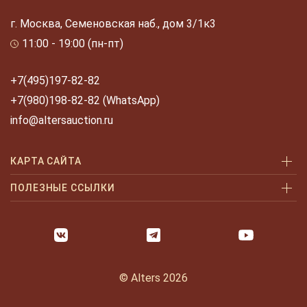
г. Москва, Семеновская наб., дом 3/1к3
11:00 - 19:00 (пн-пт)
+7(495)197-82-82
+7(980)198-82-82 (WhatsApp)
info@altersauction.ru
КАРТА САЙТА
Аукционы
ПОЛЕЗНЫЕ ССЫЛКИ
Как купить
Как купить шаг за шагом
Как продать
Оплата и доставка
Галерея
Часто задаваемые вопросы
© Alters 2026
Услуги
Политика конфиденциальности