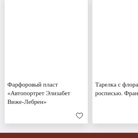
Фарфоровый пласт
Тарелка с флор
«Автопортрет Элизабет
росписью. Фра
Виже-Лебрен»