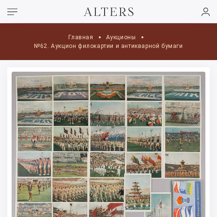
Главная
Аукционы
№62. Аукцион филокартии и антикварной бумаги