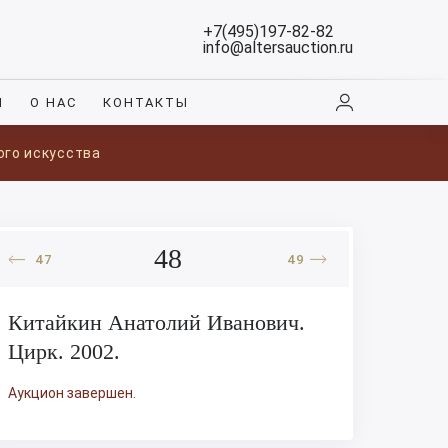
+7(495)197-82-82
info@altersauction.ru
И
О НАС
КОНТАКТЫ
ого искусства
48
47
49
Китайкин Анатолий Иванович.
Цирк. 2002.
Аукцион завершен.