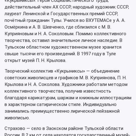
«Кукрыниксы». Герой Социалистического Труда,
действительный член АХ СССР, народный художник СССР,
лауреат Ленинской и Государственных премий СССР,
почётный гражданин Тулы. Учился во ВХУТЕМАСе у А. А.
Осмёркина и А. В. Шевченко, где сблизился с М. В.
Куприяновым и Н. А. Соколовым. Помимо коллективного
творчества, оставил значительное личное наследие. В
Тульском областном художественном музее хранится
свыше тысячи его произведений. В 1997 году в Туле
открыт музей П. Н. Крылова.
Творческий коллектив «Кукрыниксы» — объединение
советских живописцев и графиков М. В. Куприянова, П. Н.
Крылова и Н. А. Соколова. Художники работали методом
коллективного творчества, получив известность
благодаря карикатурам, шаржам и книжным иллюстрациям
в характерном сатирическом стиле. Индивидуально
занимались преимущественно лирической пейзажной
живописью.
Страхово — село в Заокском районе Тульской области
России. В 2 км от села находятся государственный музей-