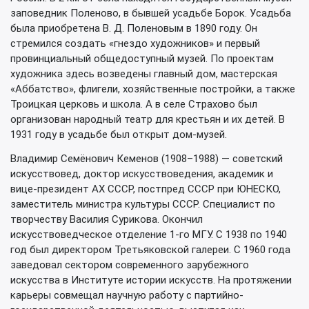
заповедник Поленово, в бывшей усадьбе Борок. Усадьба
была приобретена В. Д. Поленовым в 1890 году. Он
стремился создать «гнездо художников» и первый
провинциальный общедоступный музей. По проектам
художника здесь возведены главный дом, мастерская
«Аббатство», флигели, хозяйственные постройки, а также
Троицкая церковь и школа. А в селе Страхово был
организован народный театр для крестьян и их детей. В
1931 году в усадьбе был открыт дом-музей.
Владимир Семёнович Кеменов (1908–1988) — советский
искусствовед, доктор искусствоведения, академик и
вице-президент АХ СССР, постпред СССР при ЮНЕСКО,
заместитель министра культуры СССР. Специалист по
творчеству Василия Сурикова. Окончил
искусствоведческое отделение 1-го МГУ. С 1938 по 1940
год был директором Третьяковской галереи. С 1960 года
заведовал сектором современного зарубежного
искусства в Институте истории искусств. На протяжении
карьеры совмещал научную работу с партийно-