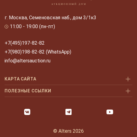
г. Москва, Семеновская наб., дом 3/1к3
11:00 - 19:00 (пн-пт)
+7(495)197-82-82
+7(980)198-82-82 (WhatsApp)
info@altersauction.ru
КАРТА САЙТА
Аукционы
ПОЛЕЗНЫЕ ССЫЛКИ
Как купить
Как купить шаг за шагом
Как продать
Оплата и доставка
Галерея
Часто задаваемые вопросы
© Alters 2026
Услуги