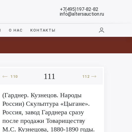
+7(495)197-82-82
info@altersauction.ru
И
О НАС
КОНТАКТЫ
111
110
112
(Гарднер. Кузнецов. Народы
России) Скульптура «Цыгане».
Россия, завод Гарднера сразу
после продажи Товариществу
М.С. Кузнецова, 1880-1890 годы.