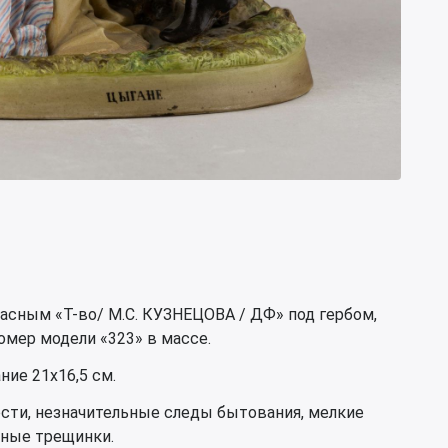
красным «Т-во/ М.С. КУЗНЕЦОВА / ДФ» под гербом,
омер модели «323» в массе.
ние 21х16,5 см.
ости, незначительные следы бытования, мелкие
чные трещинки.