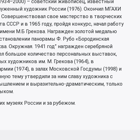
1934–2000) – советский живописец, известный
уженный художник России (1976). Окончил МГАХИ
). Совершенствовал свое мастерство в творческих
 СССР и в 1965 году, пройдя конкурс, начал работу
имени М.Б Грекова. Награжден золотой медалью
осстановлении панорамы Ф. Рубо «Бородинская
сква. Окружная. 1941 год” награжден серебряной
ел большое количество персональных выставок,
ых художников им. М. Грекова (1964), в
мии (1974), в залах Московской Госдумы (1998) и
нную тему утвердили за ним славу художника с
шлением и выразительно-драматическим, только
ыком.
их музеях России и за рубежом.