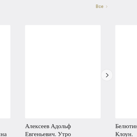
Все
Алексеев Адольф
Белютин
ина
Евгеньевич. Утро
Клоун.