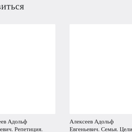
виться
еев Адольф
Алексеев Адольф
евич. Репетиция.
Евгеньевич. Семья. Цел