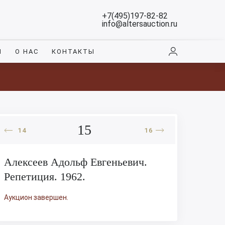
+7(495)197-82-82
info@altersauction.ru
И
О НАС
КОНТАКТЫ
15
14
16
Алексеев Адольф Евгеньевич.
Репетиция. 1962.
Аукцион завершен.