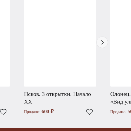
Псков. 3 открытки. Начало
Олонец.
XX
«Вид ул
600 ₽
5
Продано:
Продано: