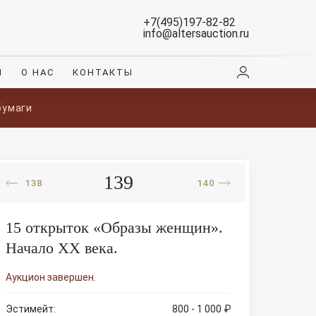
+7(495)197-82-82
info@altersauction.ru
И
О НАС
КОНТАКТЫ
бумаги
139
138
140
15 открыток «Образы женщин».
Начало XX века.
Аукцион завершен.
Эстимейт:
800 - 1 000 ₽