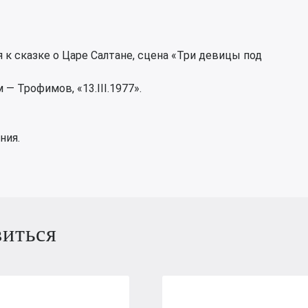
к сказке о Царе Салтане, сцена «Три девицы под
 Трофимов, «13.III.1977».
ния.
виться