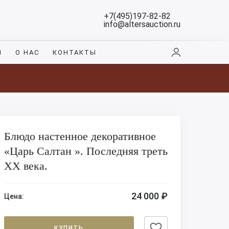
+7(495)197-82-82
info@altersauction.ru
И
О НАС
КОНТАКТЫ
Блюдо настенное декоративное
«Царь Салтан ». Последняя треть
XX века.
24 000 ₽
Цена:
КУПИТЬ