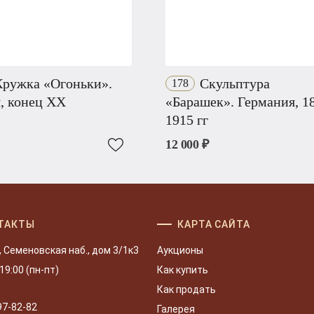
ружка «Огоньки».
Скульптура
178
, конец XX
«Барашек». Германия, 1
1915 гг
12 000 ₽
ТАКТЫ
КАРТА САЙТА
, Семеновская наб., дом 3/1к3
Аукционы
 19:00 (пн-пт)
Как купить
Как продать
97-82-82
Галерея