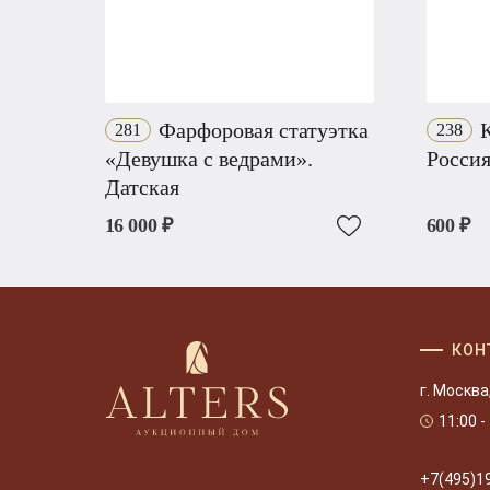
Фарфоровая статуэтка
К
281
238
«Девушка с ведрами».
Россия
Датская
16 000 ₽
600 ₽
КОН
г. Москва
11:00 -
+7(495)1