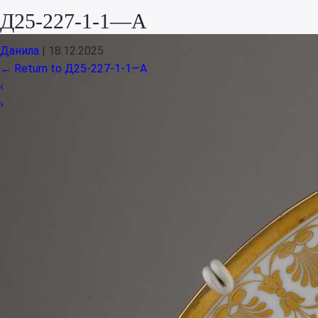
Д25-227-1-1—А
Данила
|
18.12.2025
←
Return to Д25-227-1-1—А
‹
›